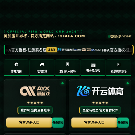
13819291727
admin@you-xiu.com
服
务
详
情