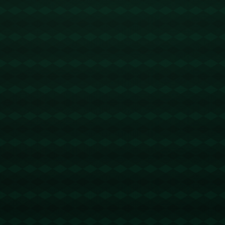
事直播，还增强了用户的社交互动体验，您可以与
其他用户进行实时讨论、分享观点、参与比赛预
测，提升了观赛的乐趣和参与感。
如何获取pa电子登录入口？
我可以捆绑我的pa电子登录入口以获得折扣吗？
Our Services
pa电子登录入口
PA电子·(中国区)官方网站