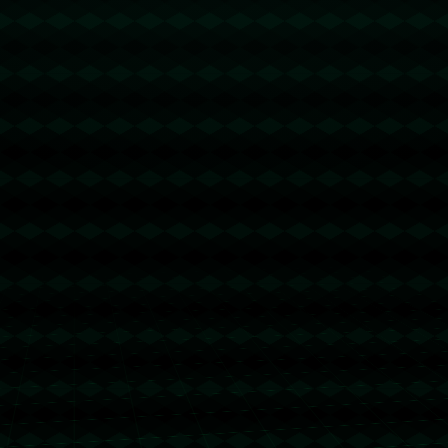
首页
关于我们
服务
团队
新闻中心
联系我们
联系我们
13819291727