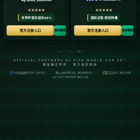
首页
404 Error
糟
糕
！
找
不
到
该
页
面