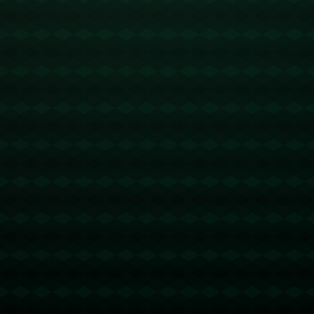
糟糕！找不到该页面
返回首页
订阅新闻通讯
随时了解我们的最新动态！订阅我们的时事通讯即可收到独
家内容和特别优惠。
订阅我们的服务