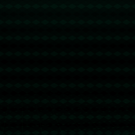
首页
关于我们
服务
团队
新闻中心
联系我们
联系我们
13819291727