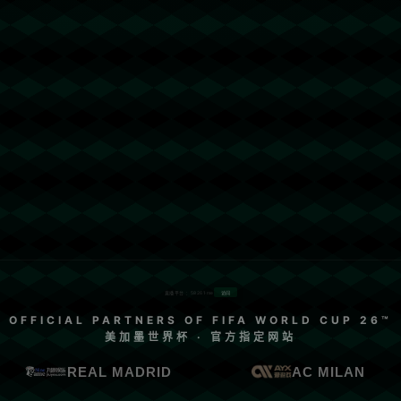
收到独家内容和特别优惠。
关于我们
服务
团队
新闻中心
邮箱
admin@you-xiu.com