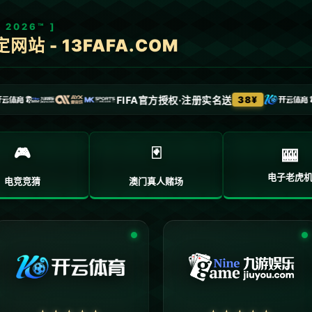
关于pa
首
服
电子登
页
务
录入口