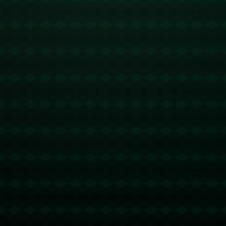
糟糕！找不到该页面
返回首页
订阅新闻通讯
随时了解我们的最新动态！订阅我们的时事通讯即可收到独
家内容和特别优惠。
订阅我们的服务