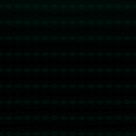
首页
关于我们
服务
团队
新闻中心
联系我们
联系我们
13819291727