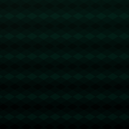
糟
糕
！
找
不
到
该
页
糟糕！找不到该页面
返回首页