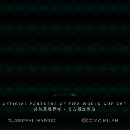
收到独家内容和特别优惠。
关于我们
服务
团队
新闻中心
邮箱
admin@you-xiu.com