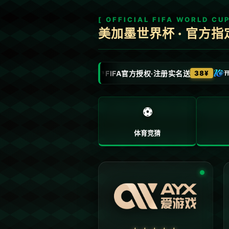
0571-8905926
admin@you-xiu.com