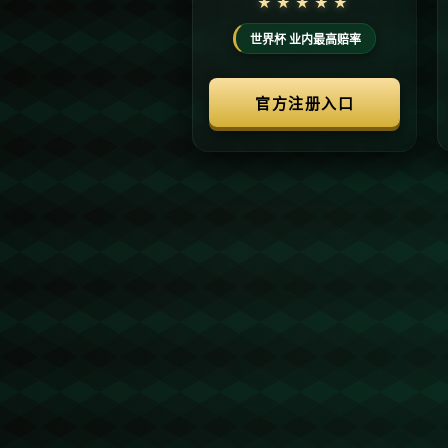
页
面
未
找
到
首页
404 Error