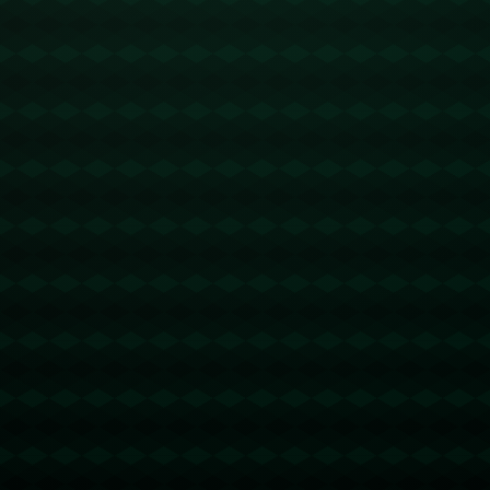
糟糕！找不到该页面
返回首页
订阅新闻通讯
随时了解我们的最新动态！订阅我们的时事通讯即可收到独
家内容和特别优惠。
订阅我们的服务