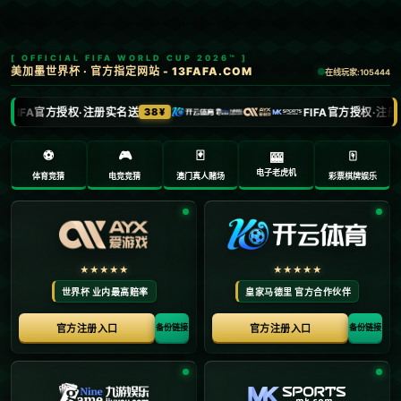
0571-8905926
admin@you-xiu.com
页
面
未
找
到