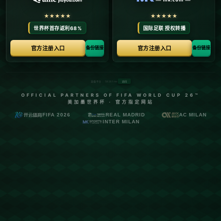
首页
404 Error
糟
糕
！
找
不
到
该
页
面