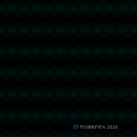
随时了解我们的最新动态！订阅我们的时事通讯即可
首页
联系我们
13819291727