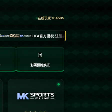
联
系
pa
单
新
pa电子
电
独
闻
登录入
子
服
中
口的团
登
务
心
队
录
入
口