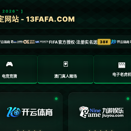
关于pa
首
服
电子登
页
务
录入口