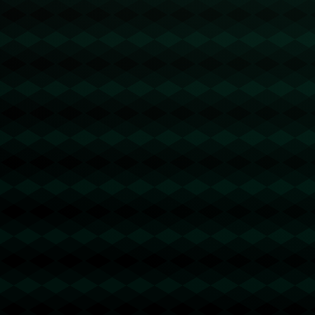
订阅新闻通讯