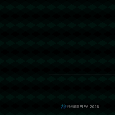
随时了解我们的最新动态！订阅我们的时事通讯即可
首页
联系我们
13819291727