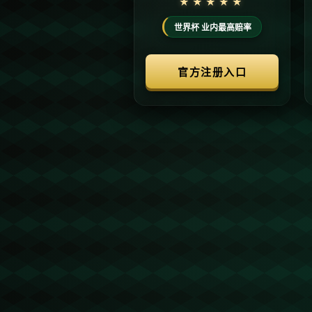
页
面
未
找
到
首页
404 Error