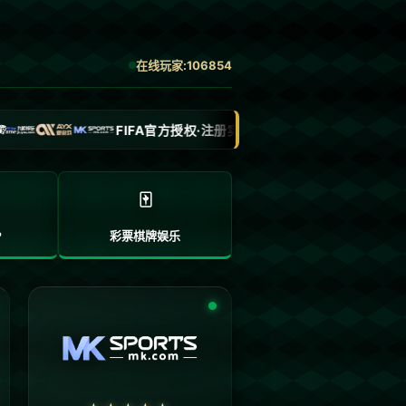
联
系
pa
单
新
pa电子
电
独
闻
登录入
子
服
中
口的团
登
务
心
队
录
入
口