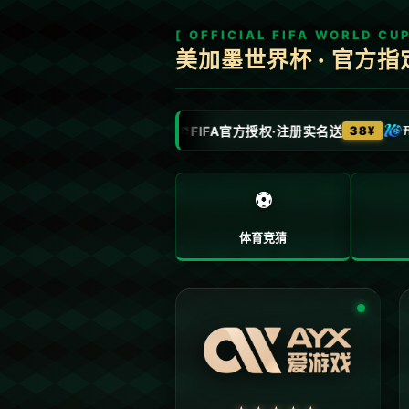
0571-8905926
admin@you-xiu.com