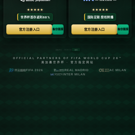
首页
404 Error
糟
糕
！
找
不
到
该
页
面