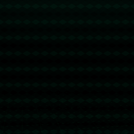
首页
关于我们
服务
团队
新闻中心
联系我们
联系我们
13819291727