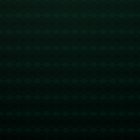
糟糕！找不到该页面
返回首页
订阅新闻通讯
随时了解我们的最新动态！订阅我们的时事通讯即可收到独
家内容和特别优惠。
订阅我们的服务