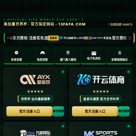
0571-8905926
admin@you-xiu.com
页
面
未
找
到