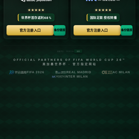
首页
404 Error
糟
糕
！
找
不
到
该
页
面