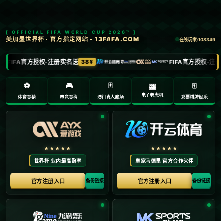
0571-8905926
admin@you-xiu.com
页
面
未
找
到