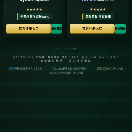
首页
404 Error
糟
糕
！
找
不
到
该
页
面