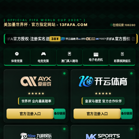
0571-8905926
admin@you-xiu.com
页
面
未
找
到